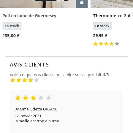
Pull en laine de Guernesey
Thermomètre Galil
Sélectionner Tailles
Ajouter
En stock
En stock
135,00 €
29,95 €
AVIS CLIENTS
Voici ce que nos clients ont a dire sur ce produit 4/5
By Mme Odette LAGANE
12 Janvier 2021
la maille est trop ajourée