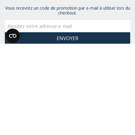
Vous recevrez un code de promotion par e-mail à utiliser lors du
checkout.
En vous inscrivant, vous acceptez de recevoir des emails de la part
de Museum Selection. Vous pouvez vous désinscrire à tout moment.
Voir notre
politique de confidentialité
RESTEZ CONNECTÉ
NOUS AIMONS VOUS PARLER
BESOIN D'AIDE ?