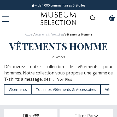
Demandez notre dernier catalogue
/
/
Accueil
Vêtements & Accessoires
Vêtements Homme
VÊTEMENTS HOMME
23 Articles
Découvrez notre collection de vêtements pour
hommes. Notre collection vous propose une gamme de
T-shirts à message, des ...
Voir Plus
Vêtements
Tous nos Vêtements & Accessoires
Vêtem
Filtrer
Filtrer Par