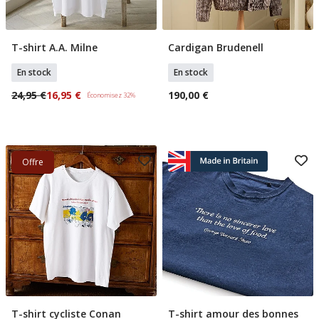
T-shirt A.A. Milne
Cardigan Brudenell
Sélectionner Tailles
Ajouter Au Panier
En stock
En stock
24,95 €
16,95 €
190,00 €
Économisez 32%
Offre
T-shirt cycliste Conan
T-shirt amour des bonnes
Sélectionner Tailles
Sélectionner Tailles