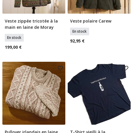
Veste zippée tricotée à la
Veste polaire Carew
Sélectionner Taille
Sélectionner Tailles
main en laine de Moray
En stock
En stock
92,95 €
199,00 €
Pullover irlandais en laine
T-Shirt vieilli à la
Sélectionner Tailles
Sélectionner Tailles