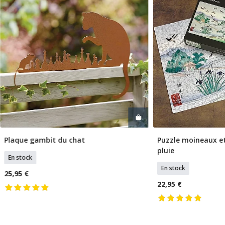
Plaque gambit du chat
Puzzle moineaux e
Ajouter Au Panier
Ajouter
pluie
En stock
En stock
25,95 €
22,95 €