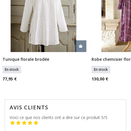
Tunique florale brodée
Robe chemisier flo
Sélectionner Tailles
Ajouter
En stock
En stock
77,95 €
130,00 €
AVIS CLIENTS
Voici ce que nos clients ont a dire sur ce produit 5/5