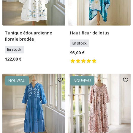
Tunique édouardienne
Haut fleur de lotus
Sélectionner Tailles
Ajouter Au Panier
florale brodée
En stock
En stock
95,00 €
122,00 €
NOUVEAU
NOUVEAU