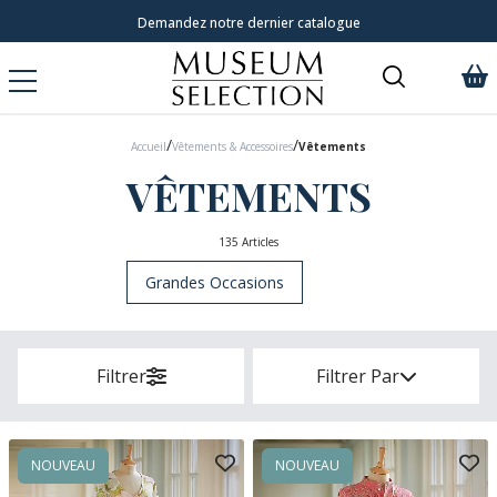
Livraison à domicile 9,95 €
/
/
Accueil
Vêtements & Accessoires
Vêtements
VÊTEMENTS
135 Articles
Grandes Occasions
Filtrer
Filtrer Par
NOUVEAU
NOUVEAU