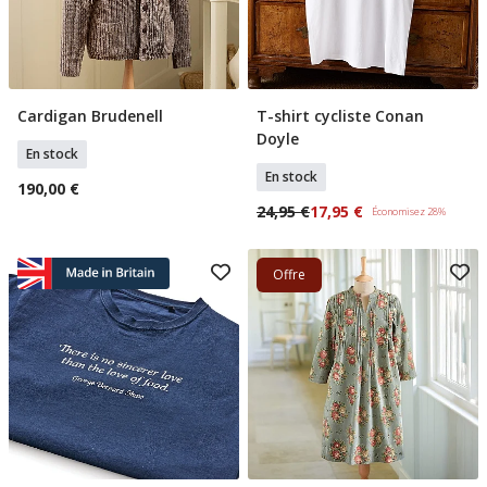
Cardigan Brudenell
T-shirt cycliste Conan
Ajouter Au Panier
Sélectionner Tailles
Doyle
En stock
En stock
190,00 €
24,95 €
17,95 €
Économisez 28%
Offre