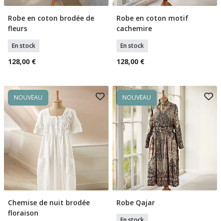
Robe en coton brodée de
Robe en coton motif
Sélectionner Tailles
Sélectionner Tailles
fleurs
cachemire
En stock
En stock
128,00 €
128,00 €
NOUVEAU
NOUVEAU
Chemise de nuit brodée
Robe Qajar
Ajouter Au Panier
Sélectionner Tailles
floraison
En stock