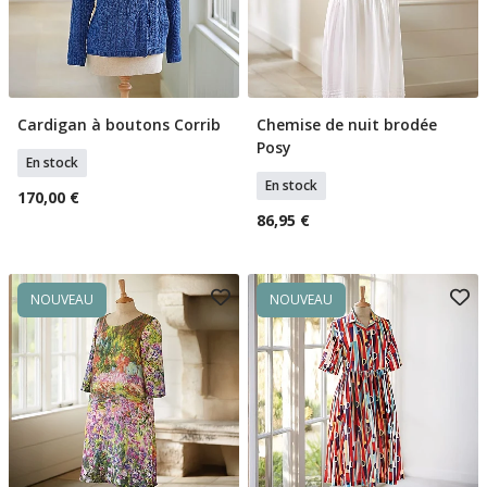
Cardigan à boutons Corrib
Chemise de nuit brodée
Sélectionner Tailles
Ajouter Au Panier
Posy
En stock
En stock
170,00 €
86,95 €
NOUVEAU
NOUVEAU