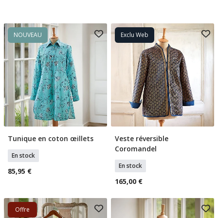
NOUVEAU
Exclu Web
Tunique en coton œillets
Veste réversible
Sélectionner Tailles
Sélectionner Tailles
Coromandel
En stock
En stock
85,95 €
165,00 €
Offre