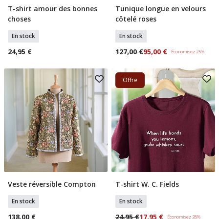
T-shirt amour des bonnes
Tunique longue en velours
Sélectionner Tailles
Sélectionner Tailles
choses
côtelé roses
En stock
En stock
24,95 €
127,00 €
95,00 €
Économisez 25%
Offre
Veste réversible Compton
T-shirt W. C. Fields
Sélectionner Tailles
Sélectionner Tailles
En stock
En stock
138,00 €
24,95 €
17,95 €
Économisez 28%