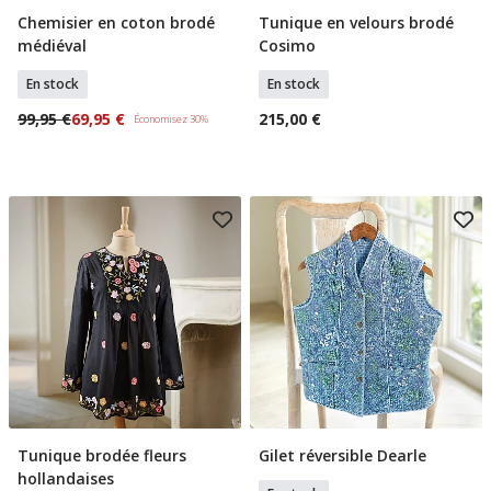
Chemisier en coton brodé
Tunique en velours brodé
Sélectionner Tailles
Sélectionner Tailles
médiéval
Cosimo
En stock
En stock
99,95 €
69,95 €
215,00 €
Économisez 30%
Tunique brodée fleurs
Gilet réversible Dearle
Sélectionner Tailles
Sélectionner Tailles
hollandaises