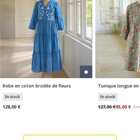
Robe en coton brodée de fleurs
Tunique longue en 
Sélectionner Tailles
Sélection
En stock
En stock
128,00 €
127,00 €
95,00 €
Écon