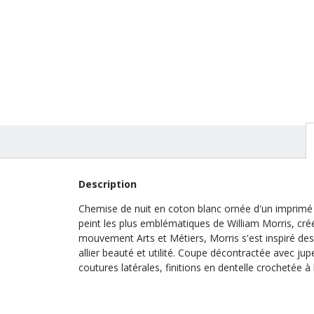
lune Si
En stoc
142,00
Description
Chemise de nuit en coton blanc ornée d'un imprimé b
peint les plus emblématiques de William Morris, créé
mouvement Arts et Métiers, Morris s'est inspiré de
allier beauté et utilité. Coupe décontractée avec j
coutures latérales, finitions en dentelle crochetée à