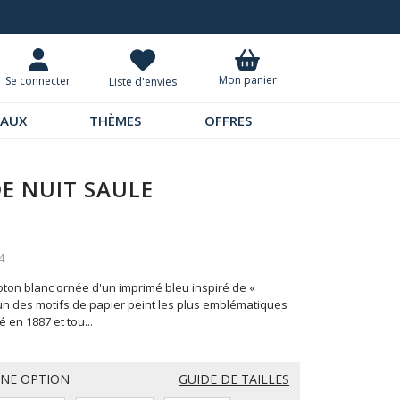
Livraison à domicile 9,95 €
Mon panier
Se connecter
Liste d'envies
EAUX
THÈMES
OFFRES
E NUIT SAULE
4
oton blanc ornée d'un imprimé bleu inspiré de «
'un des motifs de papier peint les plus emblématiques
éé en 1887 et tou
...
UNE OPTION
GUIDE DE TAILLES