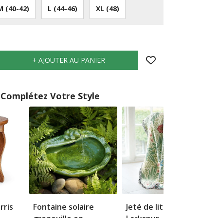
M (40-42)
L (44-46)
XL (48)
Complétez Votre Style
rris
Fontaine solaire
Jeté de lit en coton