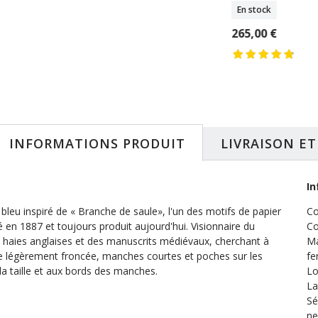
byl
pierre de lune Sibyl
En stock
k
En stock
265,00 €
 €
62,50 €
INFORMATIONS PRODUIT
LIVRAISON E
In
leu inspiré de « Branche de saule», l'un des motifs de papier
Co
 en 1887 et toujours produit aujourd'hui. Visionnaire du
Co
s haies anglaises et des manuscrits médiévaux, cherchant à
Ma
upe légèrement froncée, manches courtes et poches sur les
fe
 la taille et aux bords des manches.
Lo
La
Sé
ne