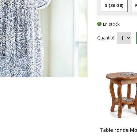
S (36-38)
En stock
Quantité
tif pierre de
Boucles d'oreilles
Table ronde Mo