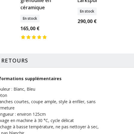
grenouille en
Larkspur
céramique
En stock
En stock
290,00 €
165,00 €
T RETOURS
formations supplémentaires
uleur : Blanc, Bleu
ton
nches courtes, coupe ample, style à enfiler, sans
rmeture
ngueur : environ 125cm
vage en machine à 30 °C, cycle délicat
chage à basse température, ne pas nettoyer à sec,
 pas blanchir