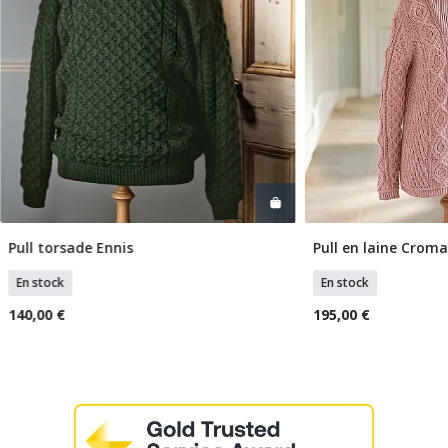
Pull torsade Ennis
Pull en laine Crom
Sélectionner Tailles
Sélection
En stock
En stock
140,00 €
195,00 €