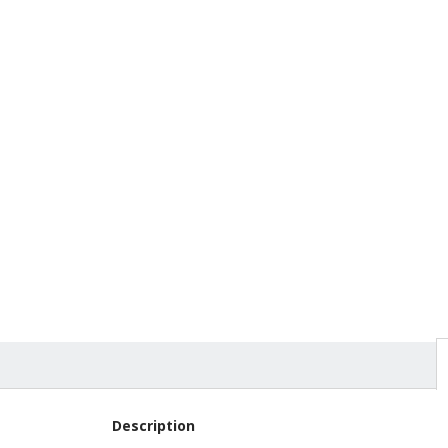
Cardiga
maille
En stoc
200,00
Description