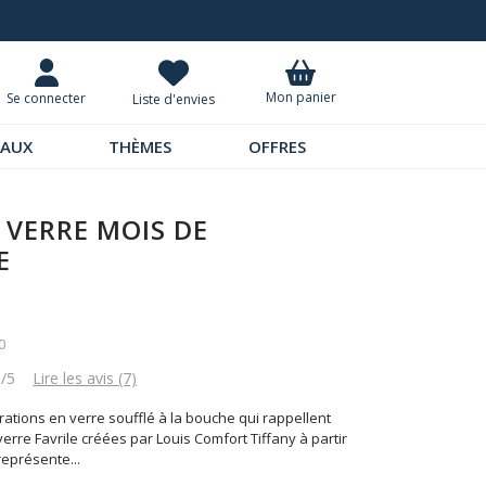
Livraison à domicile 9,95 €
Mon panier
Se connecter
Liste d'envies
EAUX
THÈMES
OFFRES
 VERRE MOIS DE
E
0
6/5
Lire les avis (7)
ations en verre soufflé à la bouche qui rappellent
verre Favrile créées par Louis Comfort Tiffany à partir
 représente
...