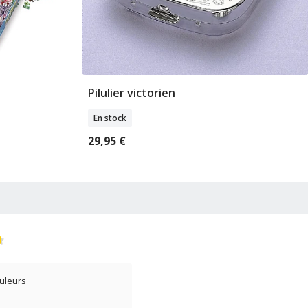
Pilulier victorien
er
Ajouter Au Panier
En stock
29,95 €
ouleurs