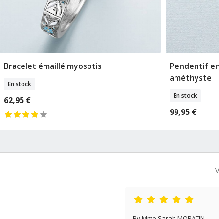
Bracelet émaillé myosotis
Pendentif en
Ajouter Au Panier
A
améthyste
En stock
En stock
62,95 €
99,95 €
V
By Mme Sarah MORATIN