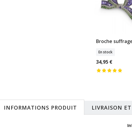
n en laine à
Broche gerbe florale
Broche suffrag
s tressées
En stock
En stock
k
28,00 €
34,95 €
 €
INFORMATIONS PRODUIT
LIVRAISON E
In