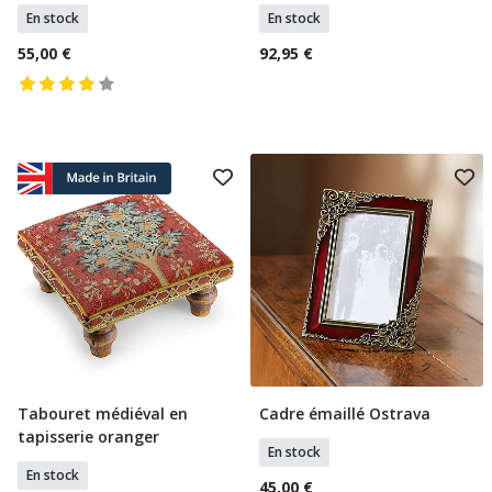
En stock
En stock
55,00 €
92,95 €
Tabouret médiéval en
Cadre émaillé Ostrava
Ajouter Au Panier
Ajouter Au Panier
tapisserie oranger
En stock
En stock
45,00 €