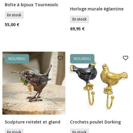
Boîte à bijoux Tournesols
Ajouter Au Panier
Horloge murale églantine
Ajouter Au Panier
En stock
En stock
55,00 €
69,95 €
NOUVEAU
NOUVEAU
Sculpture roitelet et gland
Crochets poulet Dorking
Ajouter Au Panier
Ajouter Au Panier
En stock
En stock