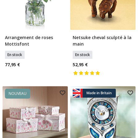
Arrangement de roses
Netsuke cheval sculpté à la
Ajouter Au Panier
Ajouter Au Panier
Mottisfont
main
En stock
En stock
77,95 €
52,95 €
NOUVEAU