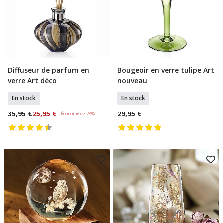
Diffuseur de parfum en
Bougeoir en verre tulipe Art
Ajouter Au Panier
Ajouter Au Panier
verre Art déco
nouveau
En stock
En stock
35,95 €
25,95 €
29,95 €
Économisez 28%