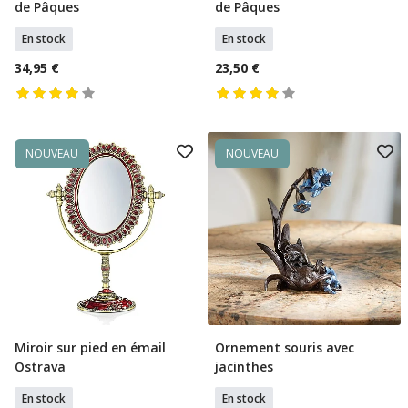
de Pâques
de Pâques
En stock
En stock
34,95 €
23,50 €
NOUVEAU
NOUVEAU
Miroir sur pied en émail
Ornement souris avec
Ajouter Au Panier
Ajouter Au Panier
Ostrava
jacinthes
En stock
En stock