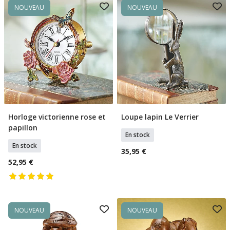
NOUVEAU
NOUVEAU
Horloge victorienne rose et
Loupe lapin Le Verrier
Ajouter Au Panier
Ajouter Au Panier
papillon
En stock
En stock
35,95 €
52,95 €
NOUVEAU
NOUVEAU