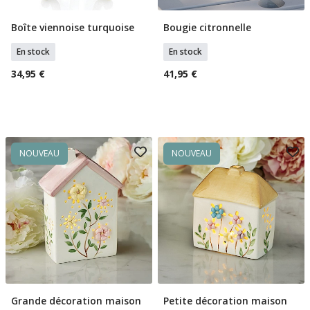
Boîte viennoise turquoise
Bougie citronnelle
Ajouter Au Panier
Ajouter Au Panier
En stock
En stock
34,95 €
41,95 €
NOUVEAU
NOUVEAU
Grande décoration maison
Petite décoration maison
Ajouter Au Panier
Ajouter Au Panier