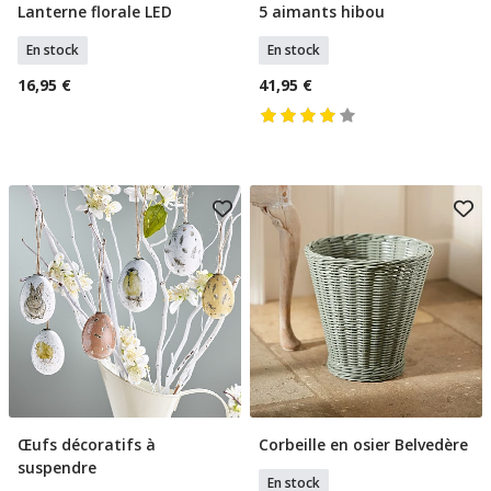
Lanterne florale LED
5 aimants hibou
Ajouter Au Panier
Ajouter Au Panier
En stock
En stock
16,95 €
41,95 €
Œufs décoratifs à
Corbeille en osier Belvedère
Ajouter Au Panier
Ajouter Au Panier
suspendre
En stock