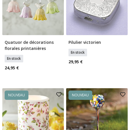
Quatuor de décorations
Pilulier victorien
Ajouter Au Panier
Ajouter Au Panier
florales printanières
En stock
En stock
29,95 €
24,95 €
NOUVEAU
NOUVEAU