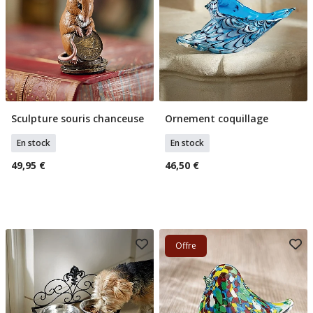
Sculpture souris chanceuse
Ornement coquillage
Ajouter Au Panier
Ajouter Au Panier
En stock
En stock
49,95 €
46,50 €
Offre