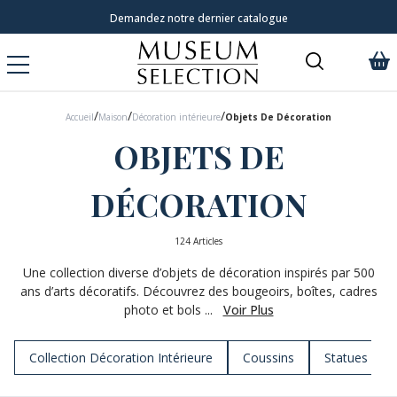
Livraison à domicile 9,95 €
/
/
/
Accueil
Maison
Décoration intérieure
Objets De Décoration
OBJETS DE
DÉCORATION
124 Articles
Une collection diverse d’objets de décoration inspirés par 500
ans d’arts décoratifs. Découvrez des bougeoirs, boîtes, cadres
photo et bols ...
Voir Plus
Collection Décoration Intérieure
Coussins
Statues & Fi