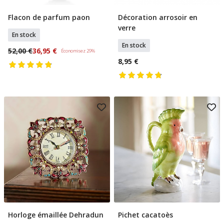
Flacon de parfum paon
Décoration arrosoir en
Ajouter Au Panier
Ajouter Au Panier
verre
En stock
En stock
52,00 €
36,95 €
Économisez 29%
8,95 €
Horloge émaillée Dehradun
Pichet cacatoès
Ajouter Au Panier
Ajouter Au Panier