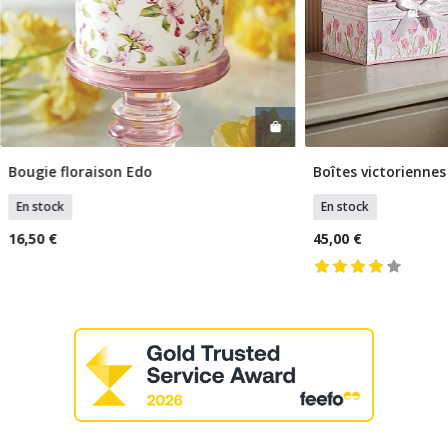
Bougie floraison Edo
Boîtes victoriennes
Ajouter Au Panier
Ajouter
En stock
En stock
16,50 €
45,00 €