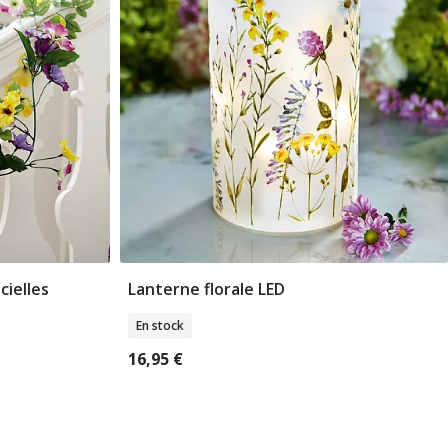
cielles
Lanterne florale LED
er
Ajouter Au Panier
En stock
16,95 €