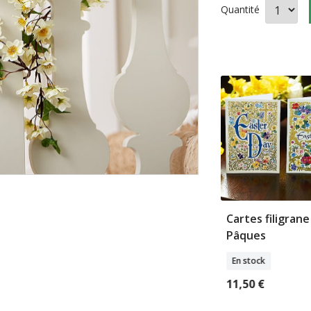
Quantité
ir lapin
10 cartes joyeuses
Cartes filigrane
en
Pâques
Pâques
k
En stock
En stock
€
11,50 €
11,50 €