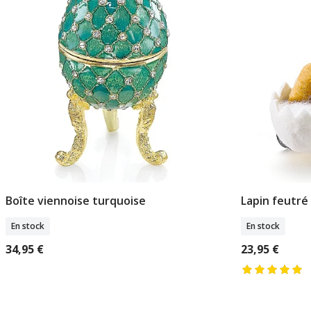
Boîte viennoise turquoise
Lapin feutré
Ajouter Au Panier
A
En stock
En stock
34,95 €
23,95 €