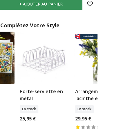
Complétez Votre Style
Porte-serviette en
Arrangement
métal
jacinthe et mimosa
En stock
En stock
25,95 €
29,95 €