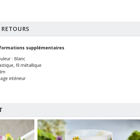
T RETOURS
formations supplémentaires
uleur : Blanc
astique, fil métallique
,8m
age intérieur
T