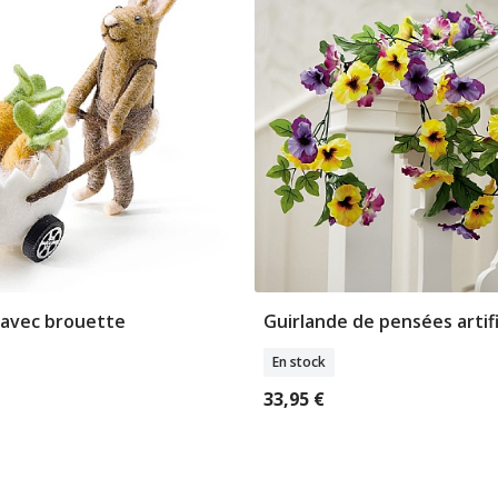
 avec brouette
Guirlande de pensées artifi
jouter Au Panier
Ajouter Au Pani
En stock
33,95 €