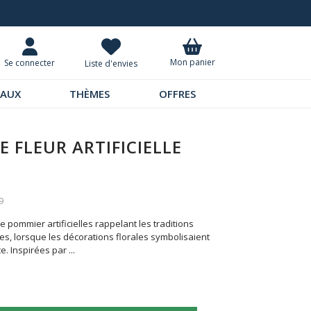
Demandez notre dernier catalogue
Mon panier
Se connecter
Liste d'envies
EAUX
THÈMES
OFFRES
 FLEUR ARTIFICIELLE
9
e pommier artificielles rappelant les traditions
s, lorsque les décorations florales symbolisaient
ce. Inspirées par
...