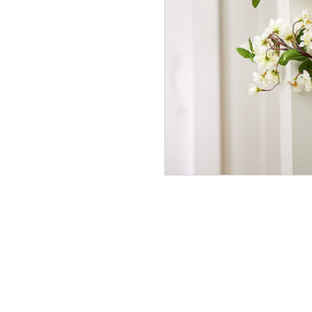
Bougeo
victori
En stoc
26,50 