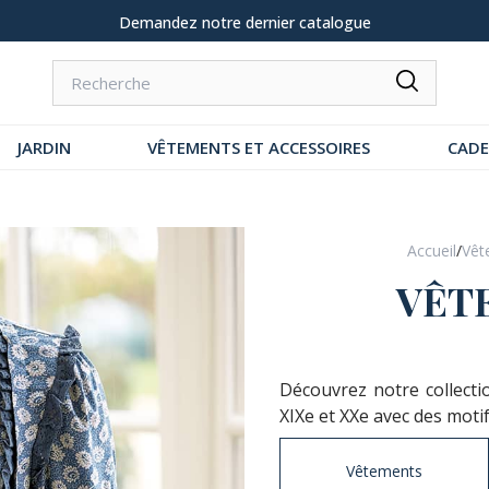
Livraison à domicile 9,95 €
JARDIN
VÊTEMENTS ET ACCESSOIRES
CAD
Accueil
/
Vêt
VÊT
Découvrez notre collecti
XIXe et XXe avec des motifs
Vêtements