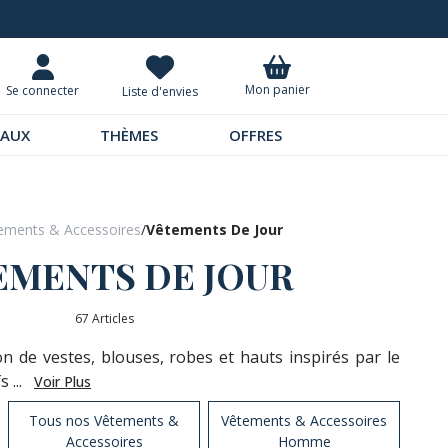
+ de 200 nouveautés
Mon panier
Se connecter
Liste d'envies
EAUX
THÈMES
OFFRES
ements & Accessoires
/
Vêtements De Jour
EMENTS DE JOUR
67 Articles
on de vestes, blouses, robes et hauts inspirés par le
 ...
Voir Plus
Tous nos Vêtements &
Vêtements & Accessoires
Accessoires
Homme