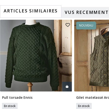
ARTICLES SIMILAIRES
VUS RECEMMENT
NOUVEAU
Pull torsade Ennis
Gilet matelassé Ar
Sélectionner Tailles
Sélection
En stock
En stock