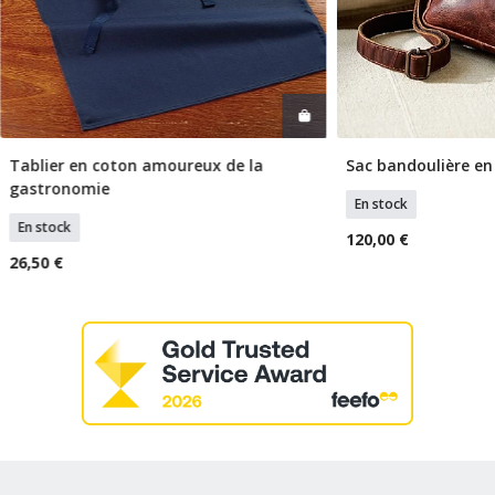
Tablier en coton amoureux de la
Sac bandoulière en 
Ajouter Au Panier
Ajouter
gastronomie
En stock
En stock
120,00 €
26,50 €