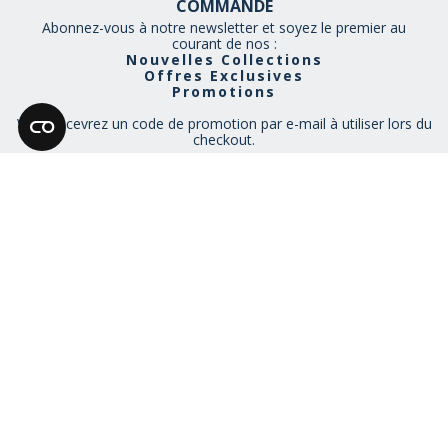
COMMANDE
Abonnez-vous à notre newsletter et soyez le premier au
courant de nos :
Nouvelles Collections
Offres Exclusives
Promotions
Vous recevrez un code de promotion par e-mail à utiliser lors du
checkout.
En vous inscrivant, vous acceptez de recevoir des emails de la part
de Museum Selection. Vous pouvez vous désinscrire à tout moment.
Voir notre
politique de confidentialité
RESTEZ CONNECTÉ
NOUS AIMONS VOUS PARLER