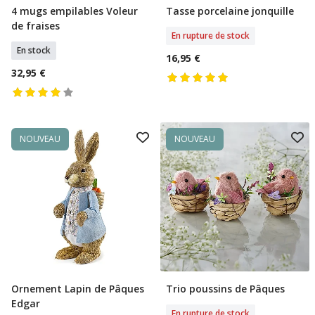
4 mugs empilables Voleur
Tasse porcelaine jonquille
Ajouter Au Panier
Rupture De Stock
de fraises
En rupture de stock
En stock
16,95 €
32,95 €
NOUVEAU
NOUVEAU
Ornement Lapin de Pâques
Trio poussins de Pâques
Rupture De Stock
Rupture De Stock
Edgar
En rupture de stock