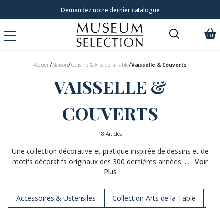
Demandez notre dernier catalogue
/
/
/
Accueil
Maison
Cuisine & Arts de la Table
Vaisselle & Couverts
VAISSELLE &
COUVERTS
18 Articles
Une collection décorative et pratique inspirée de dessins et de
motifs décoratifs originaux des 300 dernières années. ...
Voir
Plus
Accessoires & Ustensiles
Collection Arts de la Table
Se