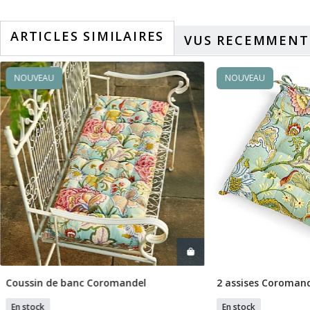
ARTICLES SIMILAIRES
VUS RECEMMENT
NOUVEAU
NOUVEAU
Coussin de banc Coromandel
2 assises Coroman
Ajouter Au Panier
Ajouter
En stock
En stock