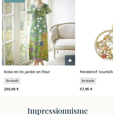
Robe en lin jardin en fleur
Pendentif tourbillo
Sélectionner Tailles
Ajouter 
En stock
En stock
230,00 €
57,95 €
Impressionnisme