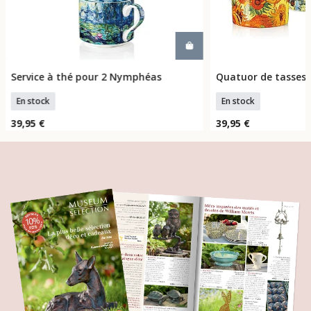
Service à thé pour 2 Nymphéas
Quatuor de tasses
Ajouter Au Panier
Ajouter 
En stock
En stock
39,95 €
39,95 €