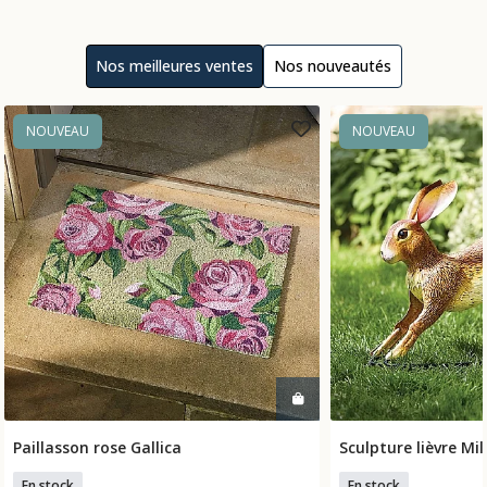
Nos meilleures ventes
Nos nouveautés
NOUVEAU
NOUVEAU
Paillasson rose Gallica
Sculpture lièvre Mil
Ajouter Au Panier
Ajouter 
En stock
En stock