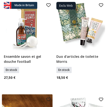
Exclu Web
Ensemble savon et gel
Duo d'articles de toilette
Ajouter Au Panier
Ajouter Au Panier
douche football
Morris
En stock
En stock
27,50 €
18,50 €