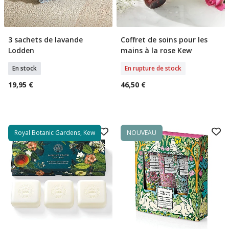
3 sachets de lavande
Coffret de soins pour les
Ajouter Au Panier
Rupture De Stock
Lodden
mains à la rose Kew
En stock
En rupture de stock
19,95 €
46,50 €
Royal Botanic Gardens, Kew
NOUVEAU