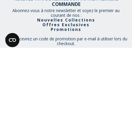
COMMANDE
Abonnez-vous à notre newsletter et soyez le premier au
courant de nos :
Nouvelles Collections
Offres Exclusives
Promotions
Vous recevrez un code de promotion par e-mail à utiliser lors du
checkout.
En vous inscrivant, vous acceptez de recevoir des emails de la part
de Museum Selection. Vous pouvez vous désinscrire à tout moment.
Voir notre
politique de confidentialité
RESTEZ CONNECTÉ
NOUS AIMONS VOUS PARLER