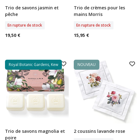
Trio de savons jasmin et
Trio de crèmes pour les
Rupture De Stock
Rupture De Stock
pêche
mains Morris
En rupture de stock
En rupture de stock
19,50 €
15,95 €
Royal Botanic Gardens, Kew
NOUVEAU
Trio de savons magnolia et
2 coussins lavande rose
Rupture De Stock
Rupture De Stock
poire