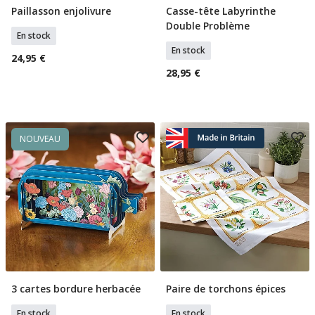
Paillasson enjolivure
Casse-tête Labyrinthe
Ajouter Au Panier
Ajouter Au Panier
Double Problème
En stock
En stock
24,95 €
28,95 €
NOUVEAU
3 cartes bordure herbacée
Paire de torchons épices
Ajouter Au Panier
Ajouter Au Panier
En stock
En stock