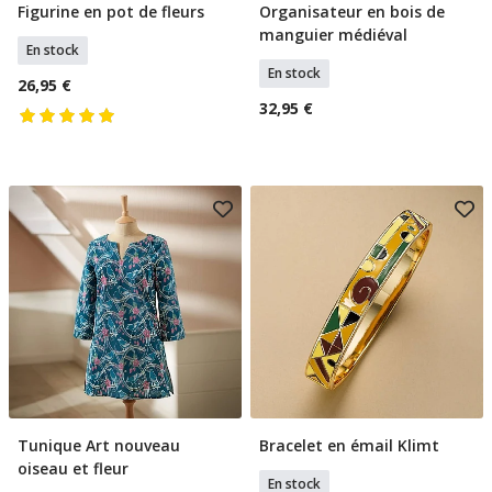
Figurine en pot de fleurs
Organisateur en bois de
Ajouter Au Panier
Ajouter Au Panier
manguier médiéval
En stock
En stock
26,95 €
32,95 €
Tunique Art nouveau
Bracelet en émail Klimt
Sélectionner Tailles
Ajouter Au Panier
oiseau et fleur
En stock