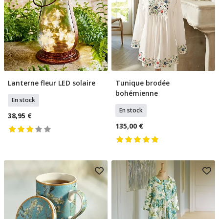
Lanterne fleur LED solaire
Tunique brodée
Ajouter Au Panier
Sélectionner Tailles
bohémienne
En stock
En stock
38,95 €
135,00 €