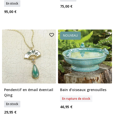
En stock
75,00 €
95,00 €
NOUVEAU
Pendentif en émail éventail
Bain d’oiseaux grenouilles
Ajouter Au Panier
Rupture De Stock
Qing
En rupture de stock
En stock
46,95 €
29,95 €