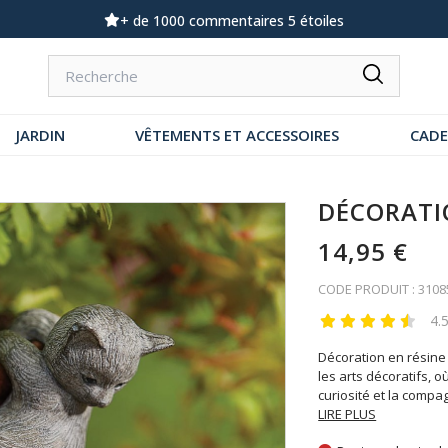
Demandez notre dernier catalogue
JARDIN
VÊTEMENTS ET ACCESSOIRES
CAD
DÉCORATI
14,95 €
CODE PRODUIT : 3108
4.
Décoration en résine 
les arts décoratifs, o
curiosité et la compa
LIRE PLUS