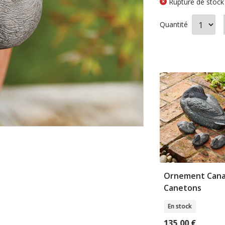
Rupture de stock
Quantité
VEAU
NOUVEAU
ette pour
Mangeoire pour
Ornement Cana
e chat
oiseaux poire
Canetons
Shugborough
k
En stock
En stock
€
135,00 €