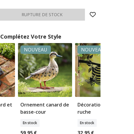
Complétez Votre Style
NOUVEAU
NOUVEAU
rd et
Ornement canard de
Décoration murale
basse-cour
ruche
En stock
En stock
59,95 €
32,95 €