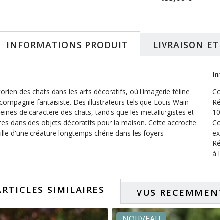
45,00 €
INFORMATIONS PRODUIT
LIVRAISON E
In
orien des chats dans les arts décoratifs, où l'imagerie féline
Co
 compagnie fantaisiste. Des illustrateurs tels que Louis Wain
Ré
eines de caractère des chats, tandis que les métallurgistes et
10
tes dans des objets décoratifs pour la maison. Cette accroche
Co
ille d'une créature longtemps chérie dans les foyers
ex
Ré
à 
ARTICLES SIMILAIRES
VUS RECEMMEN
NOUVEAU