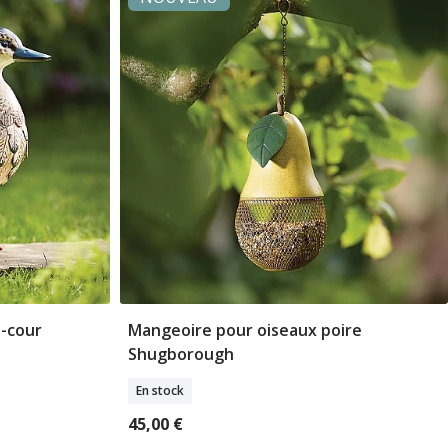
-cour
Mangeoire pour oiseaux poire
er
Ajouter Au Panier
Shugborough
En stock
45,00 €