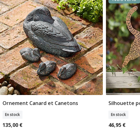
Ornement Canard et Canetons
Silhouette p
Ajouter Au Panier
A
En stock
En stock
135,00 €
46,95 €