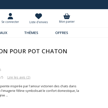
Livraison à domicile 9,95 €
Mon panier
Se connecter
Liste d'envies
EAUX
THÈMES
OFFRES
ON POUR POT CHATON
5
5/5
Lire les avis (2)
peinte inspirée par l'amour victorien des chats dans
ù l'imagerie féline symbolisait le confort domestique, la
gnie
...