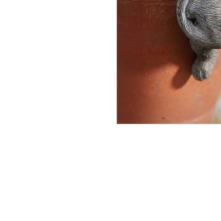
NOU
Silhou
clôtur
En stoc
46,95 