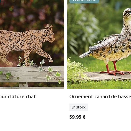
our clôture chat
Ornement canard de basse
jouter Au Panier
Ajouter Au Pani
En stock
59,95 €