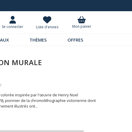
Demandez notre dernier catalogue
Mon panier
Se connecter
Liste d'envies
EAUX
THÈMES
OFFRES
ON MURALE
7
 colorée inspirée par l'œuvre de Henry Noel
), pionnier de la chromolithographie victorienne dont
chement illustrés ont
...