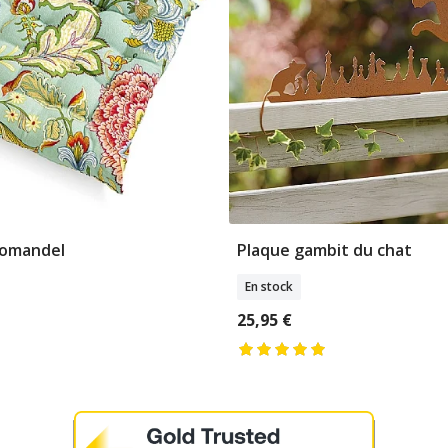
romandel
Plaque gambit du chat
jouter Au Panier
Ajouter Au Pani
En stock
25,95 €