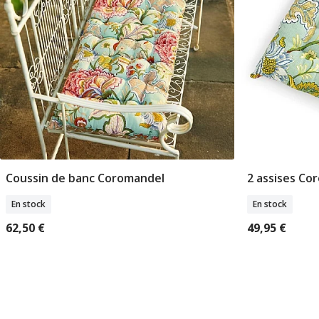
Coussin de banc Coromandel
2 assises Co
Ajouter Au Panier
A
En stock
En stock
62,50 €
49,95 €