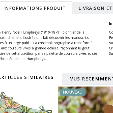
INFORMATIONS PRODUIT
LIVRAISON E
In
de Henry Noel Humphreys (1810-1879), pionnier de la
Co
ux richement illustrés ont fait découvrir les manuscrits
Fe
xes à un large public. La chromolithographie a transformé
50
 aux couleurs vives à grande échelle, façonnant le goût
Cr
pire de cette tradition par sa palette de couleurs vives et ses
Su
lèbres études de Humphreys.
ARTICLES SIMILAIRES
VUS RECEMMEN
NOUVEAU