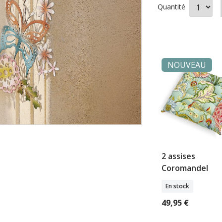
Quantité
NOUVEAU
2 assises
Coromandel
En stock
49,95 €