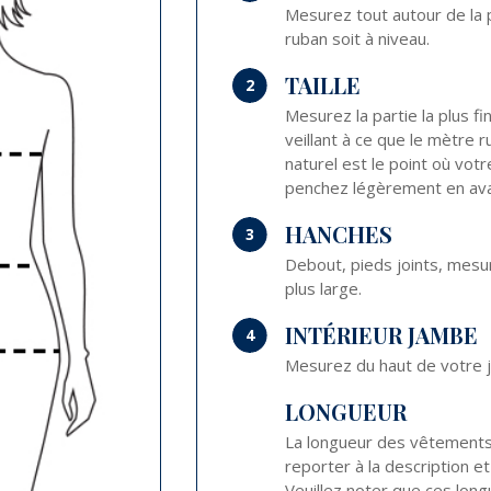
Mesurez tout autour de la 
ruban soit à niveau.
TAILLE
2
Mesurez la partie la plus fi
veillant à ce que le mètre ru
naturel est le point où vot
penchez légèrement en ava
HANCHES
3
Debout, pieds joints, mesu
plus large.
INTÉRIEUR JAMBE
4
Mesurez du haut de votre j
LONGUEUR
La longueur des vêtements v
reporter à la description et
Veuillez noter que ces lon