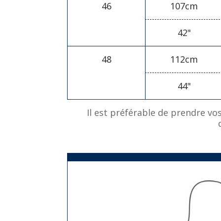
46
107cm
42"
48
112cm
44"
Il est préférable de prendre vo