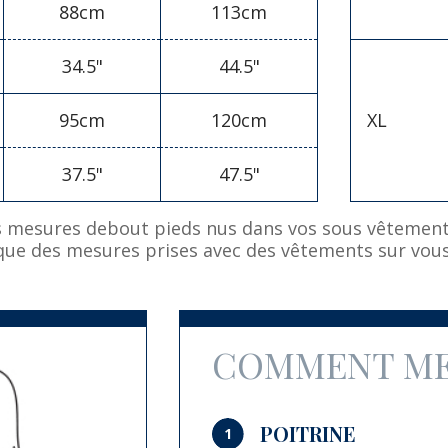
88cm
113cm
34.5"
44.5"
95cm
120cm
XL
37.5"
47.5"
s mesures debout pieds nus dans vos sous vêtements
que des mesures prises avec des vêtements sur vous
COMMENT ME
POITRINE
1