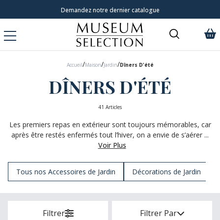
Demandez notre dernier catalogue
/
/
/
Accueil
Maison
Jardin
Dîners D'été
DÎNERS D'ÉTÉ
41 Articles
Les premiers repas en extérieur sont toujours mémorables, car
après être restés enfermés tout l’hiver, on a envie de s’aérer ...
Voir Plus
Tous nos Accessoires de Jardin
Décorations de Jardin
Filtrer
Filtrer Par