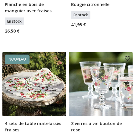
Planche en bois de
Bougie citronnelle
Ajouter Au Panier
Ajouter Au Panier
manguier avec fraises
En stock
En stock
41,95 €
26,50 €
NOUVEAU
4 sets de table matelassés
3 verres à vin bouton de
Ajouter Au Panier
Ajouter Au Panier
fraises
rose