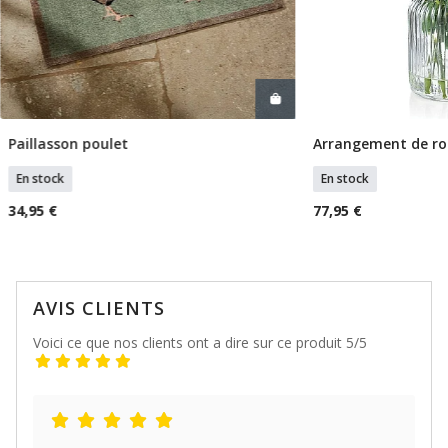
Paillasson poulet
Arrangement de ro
Ajouter Au Panier
Ajouter
En stock
En stock
34,95 €
77,95 €
AVIS CLIENTS
Voici ce que nos clients ont a dire sur ce produit 5/5