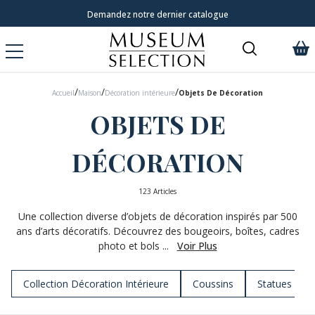
Livraison à domicile 9,95 €
/
/
/
Accueil
Maison
Décoration intérieure
Objets De Décoration
OBJETS DE
DÉCORATION
123 Articles
Une collection diverse d’objets de décoration inspirés par 500
ans d’arts décoratifs. Découvrez des bougeoirs, boîtes, cadres
photo et bols ...
Voir Plus
Collection Décoration Intérieure
Coussins
Statues & Fi