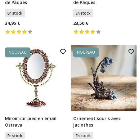
de Pâques
de Pâques
En stock
En stock
34,95 €
23,50 €
NOUVEAU
NOUVEAU
Miroir sur pied en émail
Ornement souris avec
Ajouter Au Panier
Ajouter Au Panier
Ostrava
jacinthes
En stock
En stock