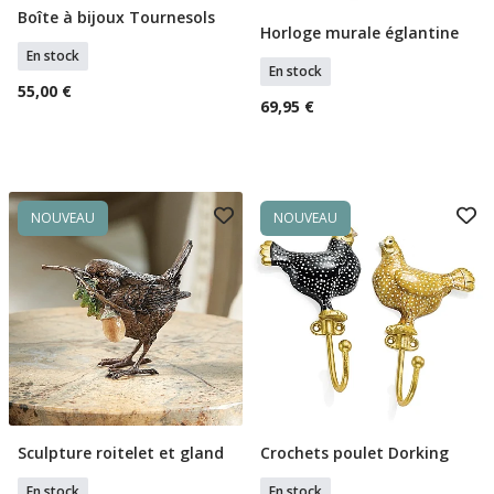
Boîte à bijoux Tournesols
Ajouter Au Panier
Horloge murale églantine
Ajouter Au Panier
En stock
En stock
55,00 €
69,95 €
NOUVEAU
NOUVEAU
Sculpture roitelet et gland
Crochets poulet Dorking
Ajouter Au Panier
Ajouter Au Panier
En stock
En stock