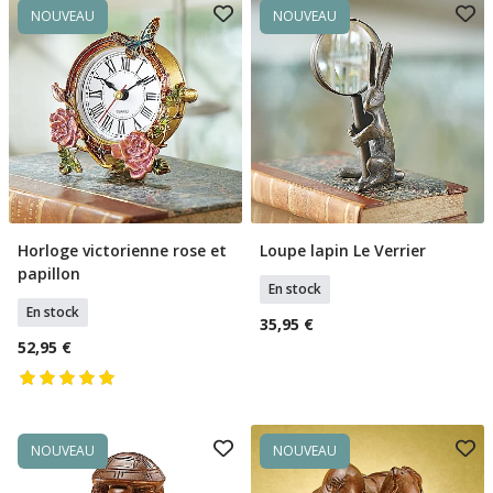
NOUVEAU
NOUVEAU
Horloge victorienne rose et
Loupe lapin Le Verrier
Ajouter Au Panier
Ajouter Au Panier
papillon
En stock
En stock
35,95 €
52,95 €
NOUVEAU
NOUVEAU