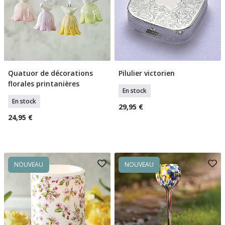
Quatuor de décorations
Pilulier victorien
Ajouter Au Panier
Ajouter Au Panier
florales printanières
En stock
En stock
29,95 €
24,95 €
NOUVEAU
NOUVEAU