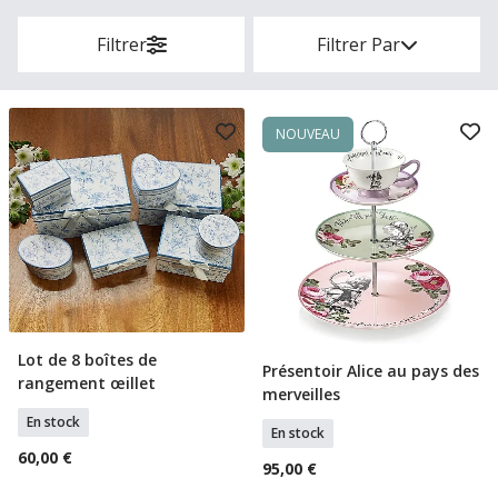
Filtrer
Filtrer Par
NOUVEAU
Lot de 8 boîtes de
Ajouter Au Panier
Présentoir Alice au pays des
Ajouter Au Panier
rangement œillet
merveilles
En stock
En stock
60,00 €
95,00 €