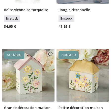
Boîte viennoise turquoise
Bougie citronnelle
Ajouter Au Panier
Ajouter Au Panier
En stock
En stock
34,95 €
41,95 €
NOUVEAU
NOUVEAU
Grande décoration maison
Petite décoration maison
Ajouter Au Panier
Ajouter Au Panier