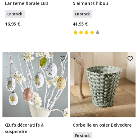
Lanterne florale LED
5 aimants hibou
Ajouter Au Panier
Ajouter Au Panier
En stock
En stock
16,95 €
41,95 €
Œufs décoratifs à
Corbeille en osier Belvedère
Ajouter Au Panier
Ajouter Au Panier
suspendre
En stock