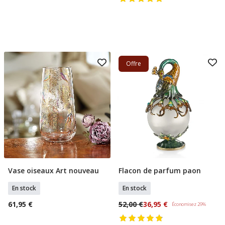
Offre
Vase oiseaux Art nouveau
Flacon de parfum paon
Ajouter Au Panier
Ajouter Au Panier
En stock
En stock
61,95 €
52,00 €
36,95 €
Économisez 29%