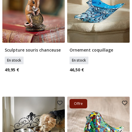
Sculpture souris chanceuse
Ornement coquillage
Ajouter Au Panier
Ajouter Au Panier
En stock
En stock
49,95 €
46,50 €
Offre