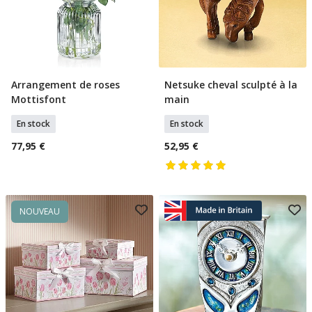
Arrangement de roses
Netsuke cheval sculpté à la
Ajouter Au Panier
Ajouter Au Panier
Mottisfont
main
En stock
En stock
77,95 €
52,95 €
NOUVEAU