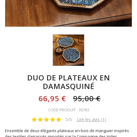
DUO DE PLATEAUX EN
DAMASQUINÉ
66,95 €
95,00 €
CODE PRODUIT : 30763
5/5
Lire les avis (1)
Ensemble de deux élégants plateaux en bois de manguier inspirés
des textiles damassés importés par la Compagnie des Indes