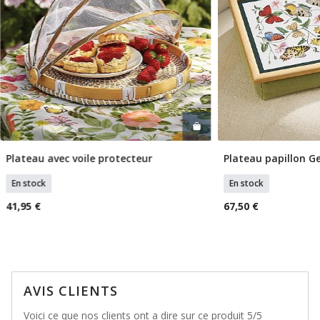
Plateau avec voile protecteur
Plateau papillon Ge
Ajouter Au Panier
Ajouter
En stock
En stock
41,95 €
67,50 €
AVIS CLIENTS
Voici ce que nos clients ont a dire sur ce produit 5/5