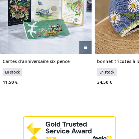
Cartes d’anniversaire six pence
bonnet tricotés à 
Ajouter Au Panier
Ajouter
En stock
En stock
11,50 €
34,50 €