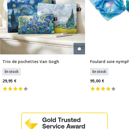
Trio de pochettes Van Gogh
Foulard soie nymp
Ajouter Au Panier
Ajouter
En stock
En stock
29,95 €
95,00 €