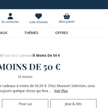
Livraison à domicile 9,95 €
Mon panier
Se connecter
Liste d'envies
EAUX
THÈMES
OFFRES
l
/
Tous nos Cadeaux
/
À Moins De 50 €
MOINS DE 50 €
55 Articles
de cadeaux à moins de 50,00 €. Chez Museum Selection, vous
oujours quelque chose qui fera ...
Voir Plus
Pour Lui
Jeux & Kits