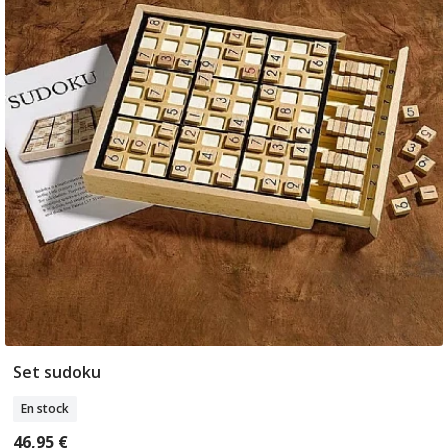
Set sudoku
Ajouter Au Panier
En stock
46,95 €