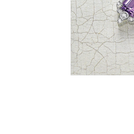
NOU
Tuniqu
Lasalle
En stoc