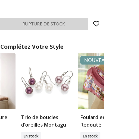
Complétez Votre Style
NOUVEAU
ure
Trio de boucles
Foulard en soie
d’oreilles Montagu
Redouté
En stock
En stock