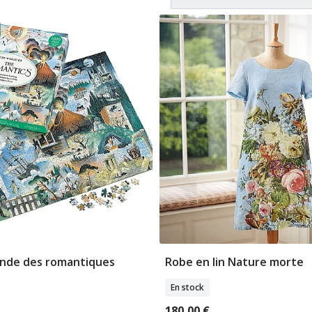
onde des romantiques
Robe en lin Nature morte
jouter Au Panier
Sélectionner Tail
En stock
180,00 €