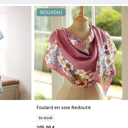
NOUVEAU
Foulard en soie Redouté
les
Ajouter Au Panier
En stock
105,00 €