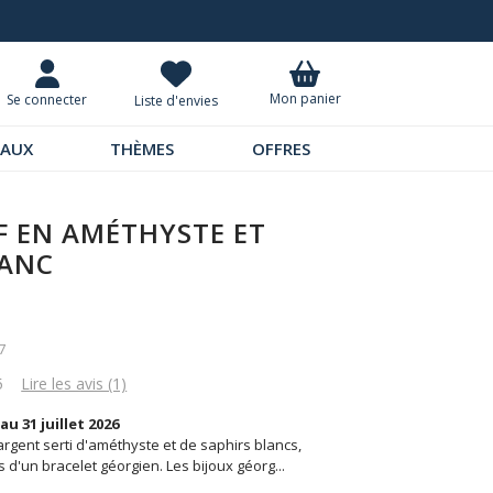
Livraison à domicile 9,95 €
Mon panier
Se connecter
Liste d'envies
EAUX
THÈMES
OFFRES
F EN AMÉTHYSTE ET
LANC
7
5
Lire les avis (1)
au 31 juillet 2026
argent serti d'améthyste et de saphirs blancs,
s d'un bracelet géorgien. Les bijoux géorg
...