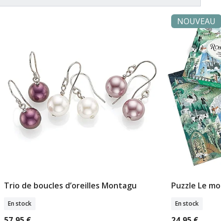
NOUVEAU
Trio de boucles d’oreilles Montagu
Puzzle Le m
Ajouter Au Panier
A
En stock
En stock
57,95 €
24,95 €