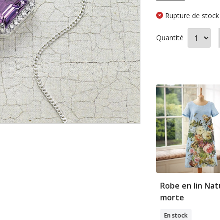
Rupture de stock
Quantité
VEAU
NOUVEAU
e brodée
Peignoir colibri
Robe en lin Nat
morte
En stock
k
En stock