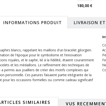
86,95 €
 €
180,00 €
INFORMATIONS PRODUIT
LIVRAISON E
In
Co
saphirs blancs, rappelant les maillons d'un bracelet géorgien.
Ar
ination de l'époque pour le symbolisme et l'innovation
Pe
ns royales, et le saphir, lié à la fidélité, étaient couramment
Fe
racelets et les médaillons. Le raffinement des techniques de
Ne
le a permis aux joailliers de créer des motifs complexes qui
Co
ation personnelle. Ces parures faisaient partie intégrante de la
 pour les occasions formelles ou comme cadeau significatif
ARTICLES SIMILAIRES
VUS RECEMMEN