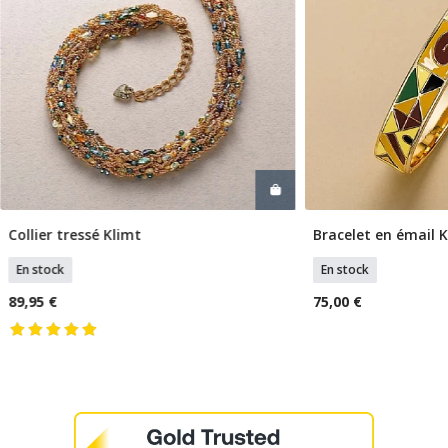
Collier tressé Klimt
Bracelet en émail 
Ajouter Au Panier
Ajouter
En stock
En stock
89,95 €
75,00 €