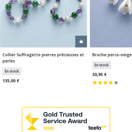
Broche perce-neige
Collier Suffragette pierres précieuses et
Ajouter
Ajouter Au Panier
perles
En stock
En stock
30,95 €
135,00 €