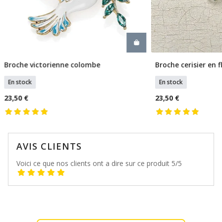
Broche cerisier en 
Broche victorienne colombe
Ajouter
Ajouter Au Panier
En stock
En stock
23,50 €
23,50 €
AVIS CLIENTS
Voici ce que nos clients ont a dire sur ce produit 5/5