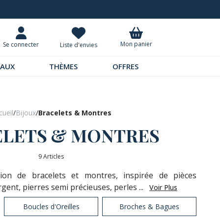
Livraison à domicile 9,95 €
Mon panier
Se connecter
Liste d'envies
EAUX
THÈMES
OFFRES
cueil
/
Bijoux
/
Bracelets & Montres
LETS & MONTRES
9 Articles
tion de bracelets et montres, inspirée de pièces
gent, pierres semi précieuses, perles ...
Voir Plus
Boucles d'Oreilles
Broches & Bagues