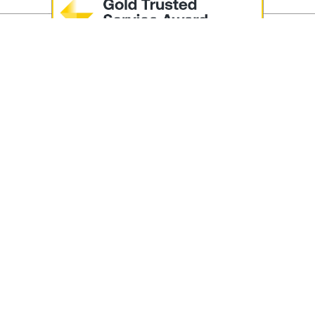
RECEVEZ 10% DE REMISE SUR VOTRE PREMIÈRE COMMAND
bonnez-vous à notre newsletter et soyez le premier au courant de nos
Nouvelles Collections
Offres Exclusives
Promotions
us recevrez un code de promotion par e-mail à utiliser lors du checko
 vous inscrivant, vous acceptez de recevoir des emails de la part de Mus
Selection. Vous pouvez vous désinscrire à tout moment.
Voir notre
politique de confidentialité
phone :
08 05 40 08 47
E-mail :
service@museumselecti