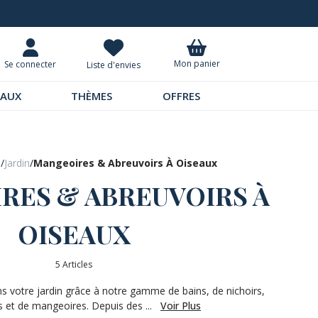
ernier catalogue
Livraison à domicil
Mon panier
Se connecter
Liste d'envies
EAUX
THÈMES
OFFRES
n
/
Jardin
/
Mangeoires & Abreuvoirs À Oiseaux
RES & ABREUVOIRS À
OISEAUX
5 Articles
ns votre jardin grâce à notre gamme de bains, de nichoirs,
s et de mangeoires. Depuis des ...
Voir Plus