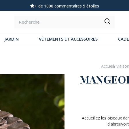
 commentaires 5 étoiles
Demandez notre d
JARDIN
VÊTEMENTS ET ACCESSOIRES
CAD
Accueil
/
Maiso
MANGEOI
Accueillez les oiseaux da
d'abreuvoir