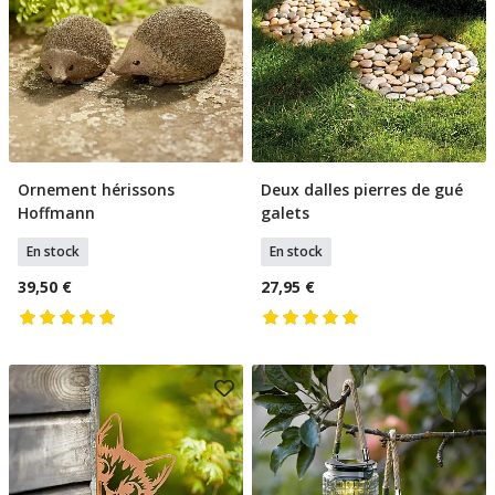
Ornement hérissons
Deux dalles pierres de gué
Ajouter Au Panier
Ajouter Au Panier
Hoffmann
galets
En stock
En stock
39,50 €
27,95 €