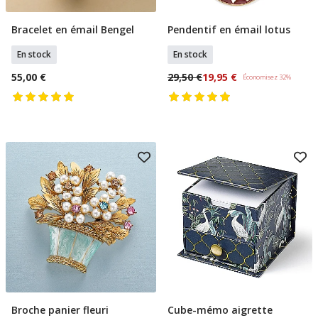
Bracelet en émail Bengel
Pendentif en émail lotus
Ajouter Au Panier
Ajouter Au Panier
En stock
En stock
55,00 €
29,50 €
19,95 €
Économisez 32%
Broche panier fleuri
Cube-mémo aigrette
Ajouter Au Panier
Ajouter Au Panier