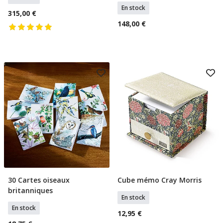
En stock
315,00 €
148,00 €
30 Cartes oiseaux
Cube mémo Cray Morris
Ajouter Au Panier
Ajouter Au Panier
britanniques
En stock
En stock
12,95 €